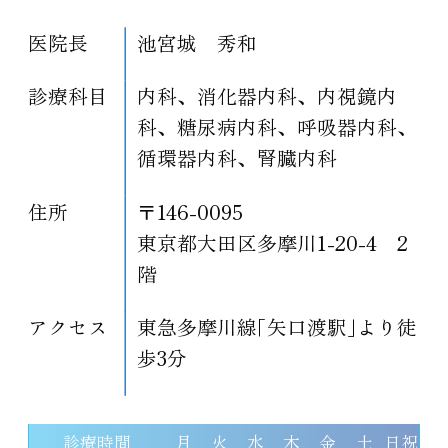
医院長
池宮城 秀和
診療科目
内科、消化器内科、内視鏡内
科、糖尿病内科、呼吸器内科、
循環器内科、腎臓内科
住所
〒146-0095
東京都大田区多摩川1-20-4 2
階
アクセス
東急多摩川線｢矢口渡駅｣より徒
歩3分
診療時間
月
火
水
木
金
土
日祝