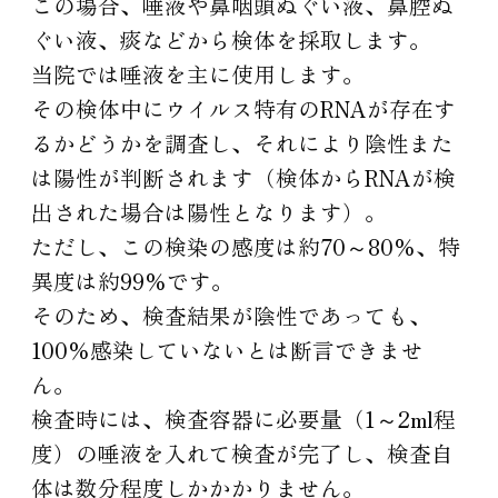
この場合、唾液や鼻咽頭ぬぐい液、鼻腔ぬ
ぐい液、痰などから検体を採取します。
当院では唾液を主に使用します。
その検体中にウイルス特有のRNAが存在す
るかどうかを調査し、それにより陰性また
は陽性が判断されます（検体からRNAが検
出された場合は陽性となります）。
ただし、この検染の感度は約70～80％、特
異度は約99％です。
そのため、検査結果が陰性であっても、
100％感染していないとは断言できませ
ん。
検査時には、検査容器に必要量（1～2ml程
度）の唾液を入れて検査が完了し、検査自
体は数分程度しかかかりません。