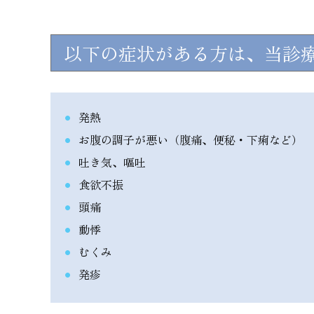
以下の症状がある方は、当診
発熱
お腹の調子が悪い（腹痛、便秘・下痢など）
吐き気、嘔吐
食欲不振
頭痛
動悸
むくみ
発疹