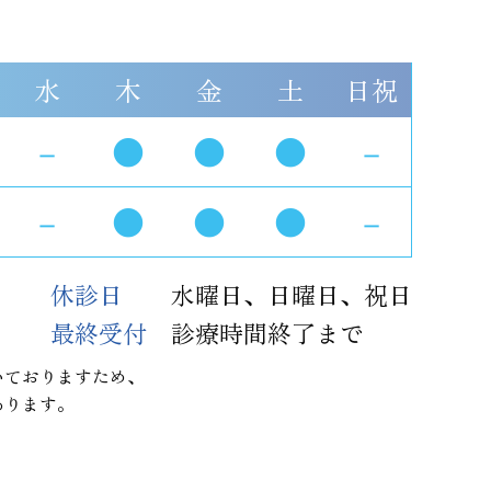
水
木
金
土
日祝
－
●
●
●
－
－
●
●
●
－
休診日
水曜日、日曜日、祝日
最終受付
診療時間終了まで
いておりますため、
あります。