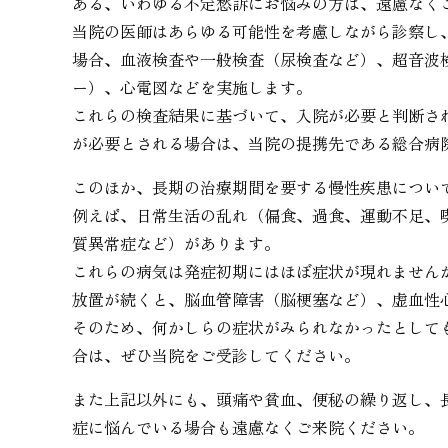
ある、いわゆる不定愁訴にお悩みの方は、遠慮なく
当院の医師はあらゆる可能性を考慮しながら診察し
場合、血液検査や一般検査（尿検査など）、超音波
ー）、心電図などを実施します。
これらの検査結果に基づいて、入院が必要と判断さ
が必要とされる場合は、当院の提携先である総合病
このほか、長期の治療期間を要する慢性疾患につい
例えば、日常生活の乱れ（偏食、過食、運動不足、
質異常症など）があります。
これらの病気は発症初期にはほぼ症状が現れません
放置が続くと、脳血管障害（脳梗塞など）、虚血性
そのため、何かしらの症状がみられなかったとして
合は、ぜひ当院をご受診してください。
また上記以外にも、頭痛や貧血、便秘の繰り返し、
症に悩んでいる場合も遠慮なくご来院ください。