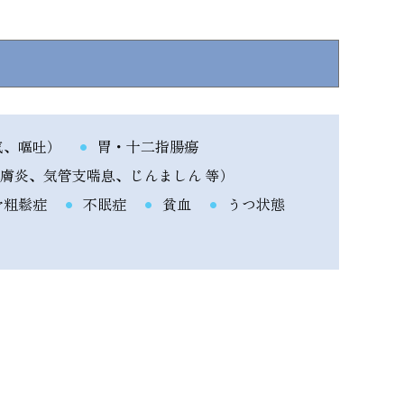
気、嘔吐）
胃・十二指腸瘍
膚炎、気管支喘息、じんましん 等）
骨粗鬆症
不眠症
貧血
うつ状態