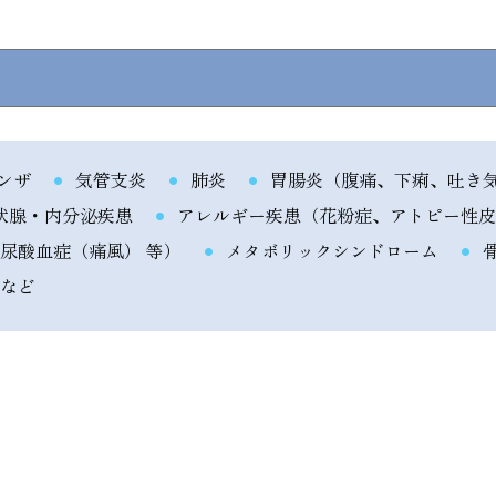
ンザ
気管支炎
肺炎
胃腸炎（腹痛、下痢、吐き
状腺・内分泌疾患
アレルギー疾患（花粉症、アトピー性皮
尿酸血症（痛風） 等）
メタボリックシンドローム
 など