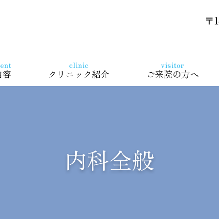
ィカル内科・内視鏡クリニック
〒1
ent
clinic
visitor
内容
クリニック紹介
ご来院の方へ
内科全般